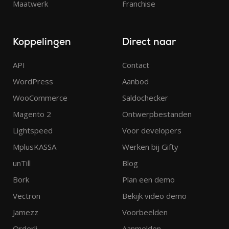
Maatwerk
Franchise
Koppelingen
Direct naar
API
Contact
WordPress
Aanbod
WooCommerce
Saldochecker
Magento 2
Ontwerpbestanden
Lightspeed
Voor developers
MplusKASSA
Werken bij Gifty
unTill
Blog
Bork
Plan een demo
Vectron
Bekijk video demo
Jamezz
Voorbeelden
Orderli
Aanmelden